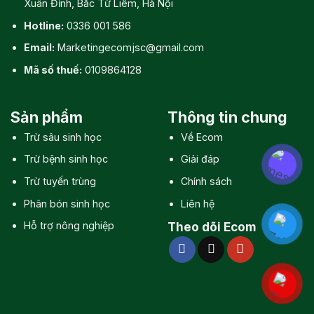
Xuân Đỉnh, Bắc Từ Liêm, Hà Nội
Hotline:
0336 001 586
Email:
Marketingecomjsc@gmail.com
Mã số thuế:
0109864128
Sản phẩm
Thông tin chung
Trừ sâu sinh học
Về Ecom
Trừ bệnh sinh học
Giải đáp
Trừ tuyến trùng
Chính sách
Phân bón sinh học
Liên hệ
Hỗ trợ nông nghiệp
Theo dõi Ecom