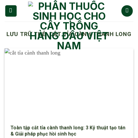
Chuyển
đến
nội
dung
LƯU TRỮ THẺ:
CẮT TỈA CÀNH THANH LONG
Toàn tập cắt tỉa cành thanh long: 3 Kỹ thuật tạo tán
& Giải pháp phục hồi sinh học