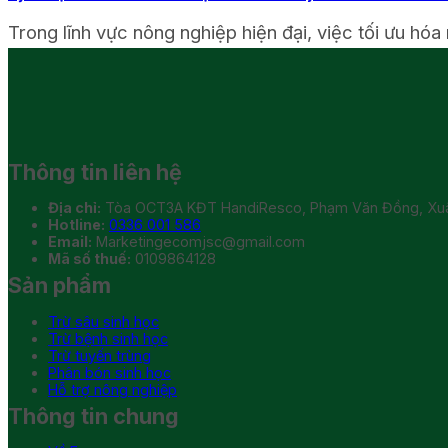
Trong lĩnh vực nông nghiệp hiện đại, việc tối ưu hóa 
Thông tin liên hệ
Địa chỉ:
Tòa OCT3A KĐT HandiResco, Phạm Văn Đồng, Xuân
Hotline:
0336 001 586
Email:
Marketingecomjsc@gmail.com
Mã số thuế:
0109864128
Sản phẩm
Trừ sâu sinh học
Trừ bệnh sinh học
Trừ tuyến trùng
Phân bón sinh học
Hỗ trợ nông nghiệp
Thông tin chung