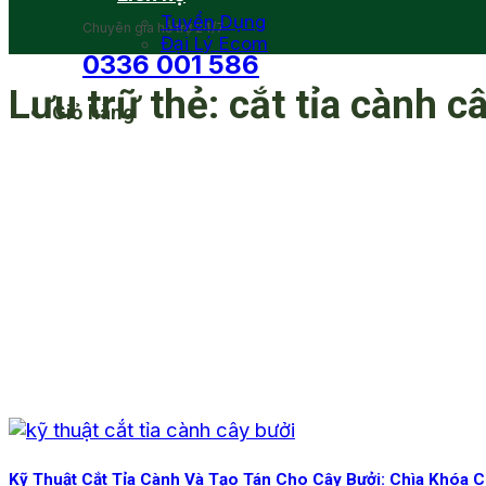
Tuyển Dụng
Chuyên gia hỗ trợ 24/7
Đại Lý Ecom
0336 001 586
Lưu trữ thẻ:
cắt tỉa cành c
Giỏ hàng
Kỹ Thuật Cắt Tỉa Cành Và Tạo Tán Cho Cây Bưởi: Chìa Khóa