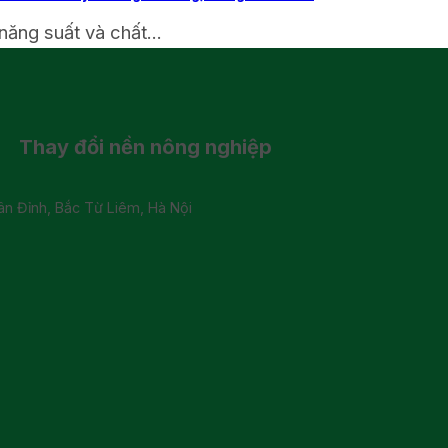
năng suất và chất...
Thay đổi
nền nông nghiệp
 Đỉnh, Bắc Từ Liêm, Hà Nội