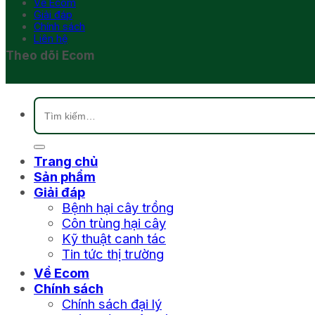
Về Ecom
Giải đáp
Chính sách
Liên hệ
Theo dõi Ecom
Tìm
kiếm:
Trang chủ
Sản phẩm
Giải đáp
Bệnh hại cây trồng
Côn trùng hại cây
Kỹ thuật canh tác
Tin tức thị trường
Về Ecom
Chính sách
Chính sách đại lý