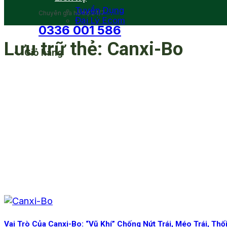
Tuyển Dụng
Chuyên gia hỗ trợ 24/7
Đại Lý Ecom
0336 001 586
Lưu trữ thẻ:
Canxi-Bo
Giỏ hàng
Vai Trò Của Canxi-Bo: “Vũ Khí” Chống Nứt Trái, Méo Trái, Thối