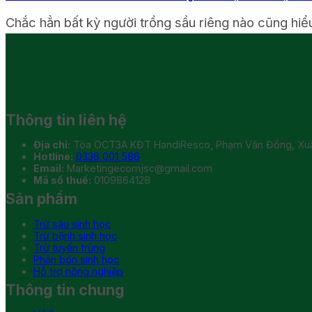
Chắc hẳn bất kỳ người trồng sầu riêng nào cũng hiểu r
Thông tin liên hệ
Địa chỉ:
Tòa OCT3A KĐT HandiResco, Phạm Văn Đồng, Xuân
Hotline:
0336 001 586
Email:
Marketingecomjsc@gmail.com
Mã số thuế:
0109864128
Sản phẩm
Trừ sâu sinh học
Trừ bệnh sinh học
Trừ tuyến trùng
Phân bón sinh học
Hỗ trợ nông nghiệp
Thông tin chung