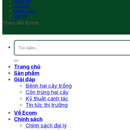
Về Ecom
Giải đáp
Chính sách
Liên hệ
Theo dõi Ecom
Tìm
kiếm:
Trang chủ
Sản phẩm
Giải đáp
Bệnh hại cây trồng
Côn trùng hại cây
Kỹ thuật canh tác
Tin tức thị trường
Về Ecom
Chính sách
Chính sách đại lý