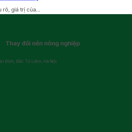
õ, giá trị của...
Thay đổi
nền nông nghiệp
 Đỉnh, Bắc Từ Liêm, Hà Nội