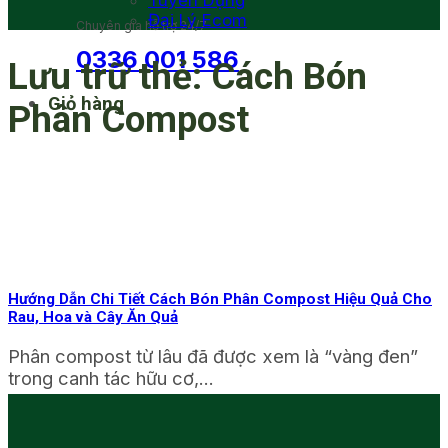
Tuyển Dụng
Đại Lý Ecom
Chuyên gia hỗ trợ 24/7
0336 001 586
Lưu trữ thẻ:
Cách Bón
Giỏ hàng
Phân Compost
Hướng Dẫn Chi Tiết Cách Bón Phân Compost Hiệu Quả Cho
Rau, Hoa và Cây Ăn Quả
Phân compost từ lâu đã được xem là “vàng đen”
trong canh tác hữu cơ,...