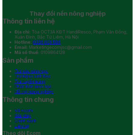
Thay đổi
nền nông nghiệp
Thông tin liên hệ
Địa chỉ:
Tòa OCT3A KĐT HandiResco, Phạm Văn Đồng,
Xuân Đỉnh, Bắc Từ Liêm, Hà Nội
Hotline:
0336 001 586
Email:
Marketingecomjsc@gmail.com
Mã số thuế:
0109864128
Sản phẩm
Trừ sâu sinh học
Trừ bệnh sinh học
Trừ tuyến trùng
Phân bón sinh học
Hỗ trợ nông nghiệp
Thông tin chung
Về Ecom
Giải đáp
Chính sách
Liên hệ
Theo dõi Ecom