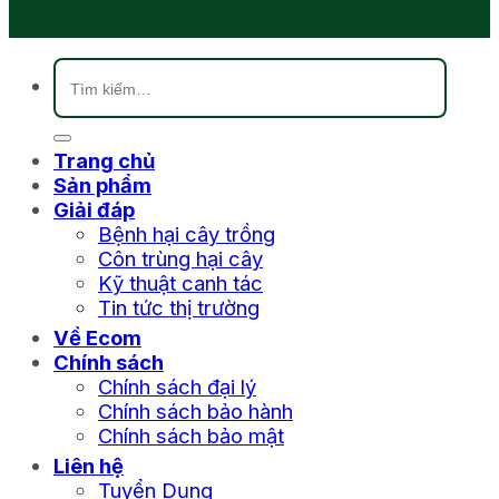
Tìm
kiếm:
Trang chủ
Sản phẩm
Giải đáp
Bệnh hại cây trồng
Côn trùng hại cây
Kỹ thuật canh tác
Tin tức thị trường
Về Ecom
Chính sách
Chính sách đại lý
Chính sách bảo hành
Chính sách bảo mật
Liên hệ
Tuyển Dụng