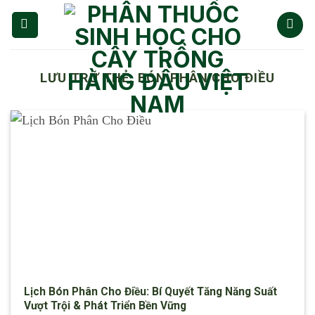
Chuyển
đến
nội
dung
LƯU TRỮ THẺ:
BÓN PHÂN CHO ĐIỀU
Lịch Bón Phân Cho Điều: Bí Quyết Tăng Năng Suất
Vượt Trội & Phát Triển Bền Vững