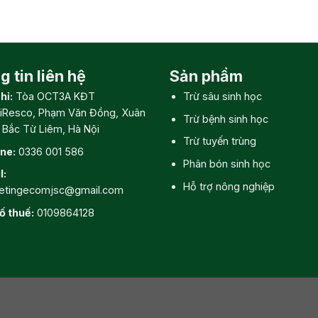
 tin liên hệ
Sản phẩm
hỉ:
Tòa OCT3A KĐT
Trừ sâu sinh học
iResco, Phạm Văn Đồng, Xuân
Trừ bệnh sinh học
, Bắc Từ Liêm, Hà Nội
Trừ tuyến trùng
ine:
0336 001 586
Phân bón sinh học
l:
Hỗ trợ nông nghiệp
etingecomjsc@gmail.com
ố thuế:
0109864128