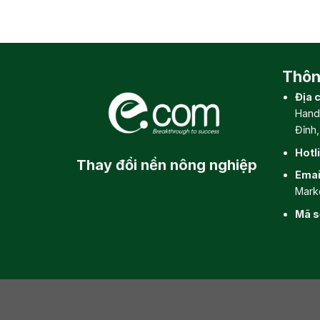
Thông
Địa c
Hand
Đỉnh
Hotl
Thay đổi
nền nông nghiệp
Emai
Mark
Mã s