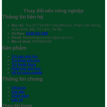
Thay đổi
nền nông nghiệp
Thông tin liên hệ
Địa chỉ:
Tòa OCT3A KĐT HandiResco, Phạm Văn Đồng,
Xuân Đỉnh, Bắc Từ Liêm, Hà Nội
Hotline:
0336 001 586
Email:
Marketingecomjsc@gmail.com
Mã số thuế:
0109864128
Sản phẩm
Trừ sâu sinh học
Trừ bệnh sinh học
Trừ tuyến trùng
Phân bón sinh học
Hỗ trợ nông nghiệp
Thông tin chung
Về Ecom
Giải đáp
Chính sách
Liên hệ
Theo dõi Ecom