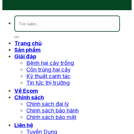
Tìm
kiếm:
Trang chủ
Sản phẩm
Giải đáp
Bệnh hại cây trồng
Côn trùng hại cây
Kỹ thuật canh tác
Tin tức thị trường
Về Ecom
Chính sách
Chính sách đại lý
Chính sách bảo hành
Chính sách bảo mật
Liên hệ
Tuyển Dụng