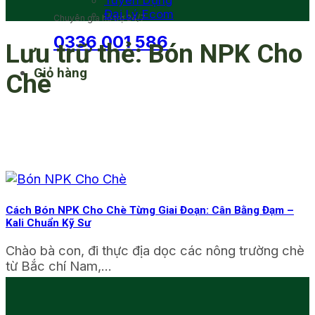
Tuyển Dụng
Đại Lý Ecom
Chuyên gia hỗ trợ 24/7
0336 001 586
Lưu trữ thẻ:
Bón NPK Cho
Giỏ hàng
Chè
Cách Bón NPK Cho Chè Từng Giai Đoạn: Cân Bằng Đạm –
Kali Chuẩn Kỹ Sư
Chào bà con, đi thực địa dọc các nông trường chè
từ Bắc chí Nam,...