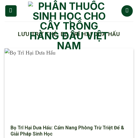
Chuyển
đến
nội
dung
LƯU TRỮ THẺ:
BỌ TRĨ HẠI DƯA HẤU
Bọ Trĩ Hại Dưa Hấu: Cẩm Nang Phòng Trừ Triệt Để &
Giải Pháp Sinh Học