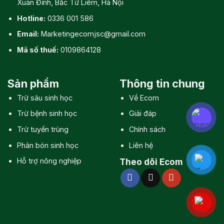
Xuân Đỉnh, Bắc Từ Liêm, Hà Nội
Hotline:
0336 001 586
Email:
Marketingecomjsc@gmail.com
Mã số thuế:
0109864128
Sản phẩm
Thông tin chung
Trừ sâu sinh học
Về Ecom
Trừ bệnh sinh học
Giải đáp
Trừ tuyến trùng
Chính sách
Phân bón sinh học
Liên hệ
Hỗ trợ nông nghiệp
Theo dõi Ecom