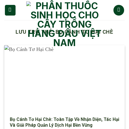
Chuyển
đến
nội
dung
LƯU TRỮ THẺ:
BỌ CÁNH TƠ HẠI CHÈ
Bọ Cánh Tơ Hại Chè: Toàn Tập Về Nhận Diện, Tác Hại
Và Giải Pháp Quản Lý Dịch Hại Bền Vững