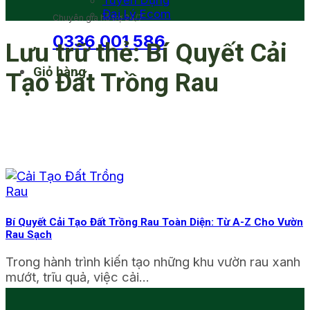
Tuyển Dụng
Đại Lý Ecom
Chuyên gia hỗ trợ 24/7
0336 001 586
Lưu trữ thẻ:
Bí Quyết Cải
Giỏ hàng
Tạo Đất Trồng Rau
Bí Quyết Cải Tạo Đất Trồng Rau Toàn Diện: Từ A-Z Cho Vườn
Rau Sạch
Trong hành trình kiến tạo những khu vườn rau xanh
mướt, trĩu quả, việc cải...