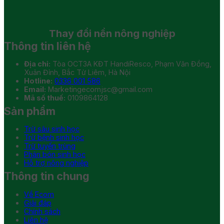
Thay đổi
nền nông nghiệp
Thông tin liên hệ
Địa chỉ:
Tòa OCT3A KĐT HandiResco, Phạm Văn Đồng,
Xuân Đỉnh, Bắc Từ Liêm, Hà Nội
Hotline:
0336 001 586
Email:
Marketingecomjsc@gmail.com
Mã số thuế:
0109864128
Sản phẩm
Trừ sâu sinh học
Trừ bệnh sinh học
Trừ tuyến trùng
Phân bón sinh học
Hỗ trợ nông nghiệp
Thông tin chung
Về Ecom
Giải đáp
Chính sách
Liên hệ