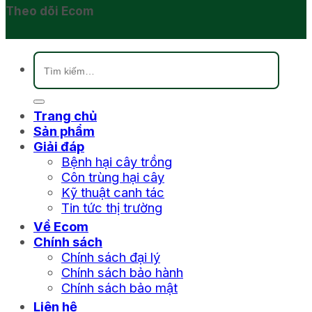
Theo dõi Ecom
Tìm
kiếm:
Trang chủ
Sản phẩm
Giải đáp
Bệnh hại cây trồng
Côn trùng hại cây
Kỹ thuật canh tác
Tin tức thị trường
Về Ecom
Chính sách
Chính sách đại lý
Chính sách bảo hành
Chính sách bảo mật
Liên hệ