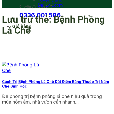
Tuyển Dụng
Đại Lý Ecom
Chuyên gia hỗ trợ 24/7
0336 001 586
Lưu trữ thẻ:
Bệnh Phồng
Giỏ hàng
Lá Chè
Cách Trị Bệnh Phồng Lá Chè Dứt Điểm Bằng Thuốc Trị Nấm
Chè Sinh Học
Để phòng trị bệnh phồng lá chè hiệu quả trong
mùa nồm ẩm, nhà vườn cần nhanh...