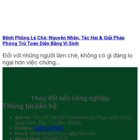
Bệnh Phồng Lá Chè: Nguyên Nhân, Tác Hại & Giải Pháp
Phòng Trừ Toàn Diện Bằng Vi Sinh
Đối với những người làm chè, không có gì đáng lo
ngại hơn việc chứng...
Thay đổi
nền nông nghiệp
Thông tin liên hệ
Địa chỉ:
Tòa OCT3A KĐT HandiResco, Phạm Văn Đồng,
Xuân Đỉnh, Bắc Từ Liêm, Hà Nội
Hotline:
0336 001 586
Email:
Marketingecomjsc@gmail.com
Mã số thuế:
0109864128