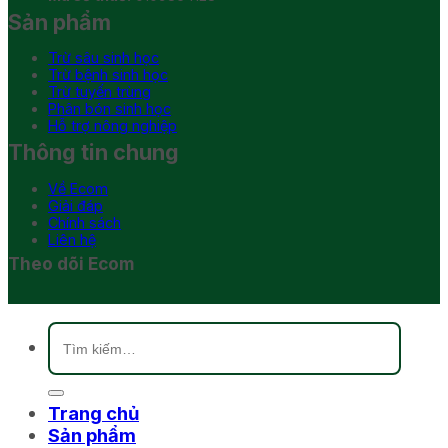
Sản phẩm
Trừ sâu sinh học
Trừ bệnh sinh học
Trừ tuyến trùng
Phân bón sinh học
Hỗ trợ nông nghiệp
Thông tin chung
Về Ecom
Giải đáp
Chính sách
Liên hệ
Theo dõi Ecom
Tìm
kiếm:
Trang chủ
Sản phẩm