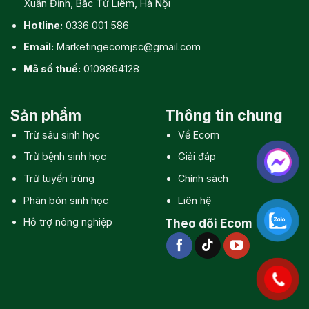
Xuân Đỉnh, Bắc Từ Liêm, Hà Nội
Hotline:
0336 001 586
Email:
Marketingecomjsc@gmail.com
Mã số thuế:
0109864128
Sản phẩm
Thông tin chung
Trừ sâu sinh học
Về Ecom
Trừ bệnh sinh học
Giải đáp
Trừ tuyến trùng
Chính sách
Phân bón sinh học
Liên hệ
Hỗ trợ nông nghiệp
Theo dõi Ecom