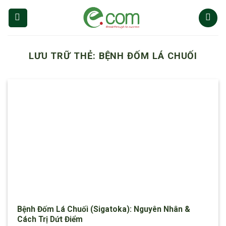
Chuyển
đến
nội
dung
LƯU TRỮ THẺ:
BỆNH ĐỐM LÁ CHUỐI
Bệnh Đốm Lá Chuối (Sigatoka): Nguyên Nhân &
Cách Trị Dứt Điểm