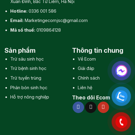
Xuân Đỉnh, Bắc Từ Liêm, Hà Nội
Hotline:
0336 001 586
Email:
Marketingecomjsc@gmail.com
Mã số thuế:
0109864128
Sản phẩm
Thông tin chung
Trừ sâu sinh học
Về Ecom
Trừ bệnh sinh học
Giải đáp
Trừ tuyến trùng
Chính sách
Phân bón sinh học
Liên hệ
Hỗ trợ nông nghiệp
Theo dõi Ecom