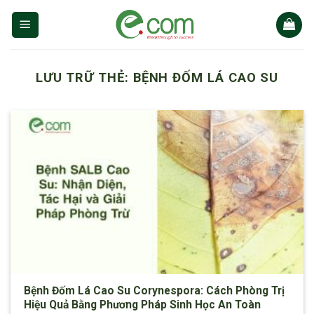
Chuyển
đến
nội
dung
LƯU TRỮ THẺ:
BỆNH ĐỐM LÁ CAO SU
Bệnh Đốm Lá Cao Su Corynespora: Cách Phòng Trị
Hiệu Quả Bằng Phương Pháp Sinh Học An Toàn