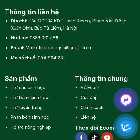
Thông tin liên hệ
Địa chỉ:
Tòa OCT3A KĐT HandiResco, Phạm Văn Đồng,
Xuân Đỉnh, Bắc Từ Liêm, Hà Nội
Hotline:
0336 001 586
Email:
Marketingecomjsc@gmail.com
Mã số thuế:
0109864128
Sản phẩm
Thông tin chung
Trừ sâu sinh học
Về Ecom
Trừ bệnh sinh học
Giải đáp
Trừ tuyến trùng
Chính sách
Phân bón sinh học
Liên hệ
Hỗ trợ nông nghiệp
Theo dõi Ecom