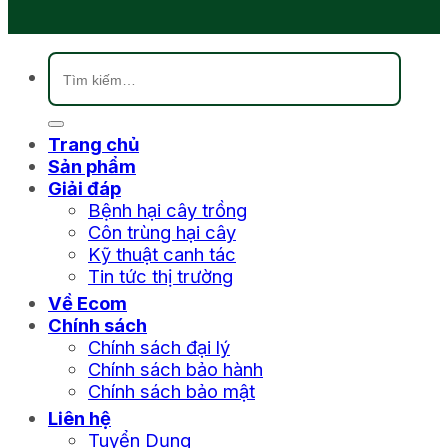
Tìm
kiếm:
Trang chủ
Sản phẩm
Giải đáp
Bệnh hại cây trồng
Côn trùng hại cây
Kỹ thuật canh tác
Tin tức thị trường
Về Ecom
Chính sách
Chính sách đại lý
Chính sách bảo hành
Chính sách bảo mật
Liên hệ
Tuyển Dụng