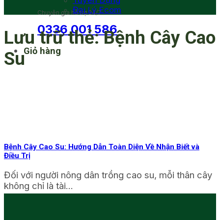
Tuyển Dụng
Đại Lý Ecom
Chuyên gia hỗ trợ 24/7
0336 001 586
Lưu trữ thẻ:
Bệnh Cây Cao
Giỏ hàng
Su
Bệnh Cây Cao Su: Hướng Dẫn Toàn Diện Về Nhận Biết và
Điều Trị
Đối với người nông dân trồng cao su, mỗi thân cây
không chỉ là tài...