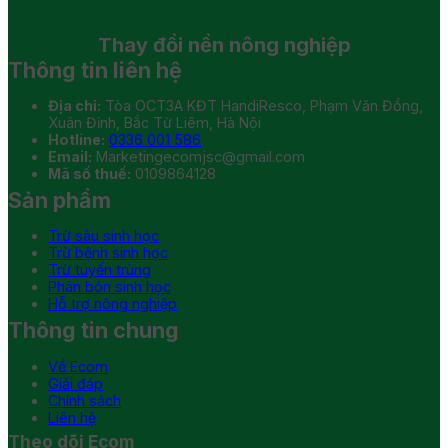
Thay đổi
nền nông nghiệp
Thông tin liên hệ
Địa chỉ:
Tòa OCT3A KĐT HandiResco, Phạm Văn Đồng,
Xuân Đỉnh, Bắc Từ Liêm, Hà Nội
Hotline:
0336 001 586
Email:
Marketingecomjsc@gmail.com
Mã số thuế:
0109864128
Sản phẩm
Trừ sâu sinh học
Trừ bệnh sinh học
Trừ tuyến trùng
Phân bón sinh học
Hỗ trợ nông nghiệp
Thông tin chung
Về Ecom
Giải đáp
Chính sách
Liên hệ
Theo dõi Ecom