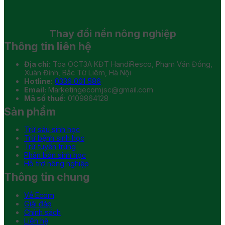
Thay đổi
nền nông nghiệp
Thông tin liên hệ
Địa chỉ:
Tòa OCT3A KĐT HandiResco, Phạm Văn Đồng,
Xuân Đỉnh, Bắc Từ Liêm, Hà Nội
Hotline:
0336 001 586
Email:
Marketingecomjsc@gmail.com
Mã số thuế:
0109864128
Sản phẩm
Trừ sâu sinh học
Trừ bệnh sinh học
Trừ tuyến trùng
Phân bón sinh học
Hỗ trợ nông nghiệp
Thông tin chung
Về Ecom
Giải đáp
Chính sách
Liên hệ