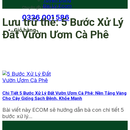
Tuyển Dụng
Đại Lý Ecom
Chuyên gia hỗ trợ 24/7
0336 001 586
Lưu trữ thẻ:
5 Bước Xử Lý
Giỏ hàng
Đất Vườn Ươm Cà Phê
Chi Tiết 5 Bước Xử Lý Đất Vườn Ươm Cà Phê: Nền Tảng Vàng
Cho Cây Giống Sạch Bệnh, Khỏe Mạnh
Bài viết này ECOM sẽ hướng dẫn bà con chi tiết 5
bước xử lý...