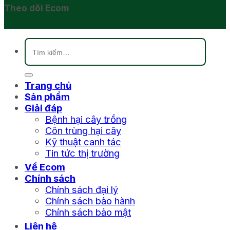
Theo dõi Ecom
Tìm
kiếm:
Trang chủ
Sản phẩm
Giải đáp
Bệnh hại cây trồng
Côn trùng hại cây
Kỹ thuật canh tác
Tin tức thị trường
Về Ecom
Chính sách
Chính sách đại lý
Chính sách bảo hành
Chính sách bảo mật
Liên hệ